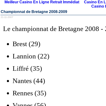
Meilleur Casino En Ligne Retrait Immédiat
Casino En L
Casino 
Championnat de Bretagne 2008-2009
21-11-2007
Le championnat de Bretagne 2008 - 2
Brest (29)
Lannion (22)
Liffré (35)
Nantes (44)
Rennes (35)
Vannes (56)