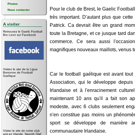
Photos
Pour le club de Brest, le Gaelic Footba
Nous contacter
très important. D'autant plus que cette
A visiter
Patrick. Ca devrait être un grand mom
Retrouvez le Gaelic Football
toute la Bretagne, et ce jusque tard da
Bro Leon sur Facebook
commerce. Ce sera aussi l'occasio
magnifiques nouveaux maillots, venus tou
Visitez le site de la Ligue
Bretonne de Football
Car le football gaélique est avant tout 
Gaélique
Association, qui le développe depuis 1
Irlandaise et à l'enracinement culture
maintenant 10 ans qu'il a fait son a
modeste, avec 6 clubs seulement eng
n'en constitue pas moins un phénomène
sport se développe de manière aus
communautaire Irlandaise.
Visiter le site de notre club
ami en Irlande, Naomh Olaf