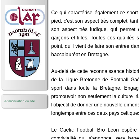
Ce qui caractérise également ce sport 
pied, c'est son aspect très complet, ta
son aspect très ludique, qui permet d
garçons et filles. Toutes ces qualités 
point, qu'il vient de faire son entrée d
baccalauréat en Bretagne.
Au-delà de cette reconnaissance histori
de la Ligue Bretonne de Football Gaé
sport dans toute la Bretagne. Enga
promouvoir non seulement la culture Irl
Administration du site
l'objectif de donner une nouvelle dimen
longtemps entre ces deux pays celtique
Le Gaelic Football Bro Leon espèr
convivialité qui s'annonce, sera larg