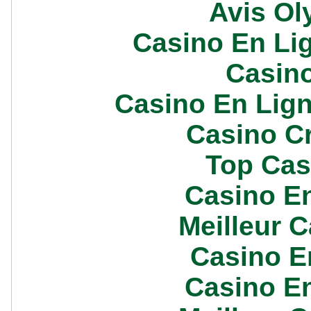
Avis Ol
Casino En Li
Casin
Casino En Lign
Casino C
Top Cas
Casino E
Meilleur 
Casino E
Casino E