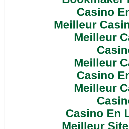
Casino E
Meilleur Casi
Meilleur 
Casin
Meilleur 
Casino E
Meilleur 
Casin
Casino En L
Meilleur Sit