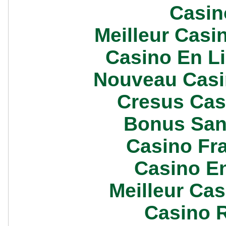
Casin
Meilleur Casi
Casino En L
Nouveau Casi
Cresus Casi
Bonus San
Casino Fr
Casino E
Meilleur Cas
Casino R