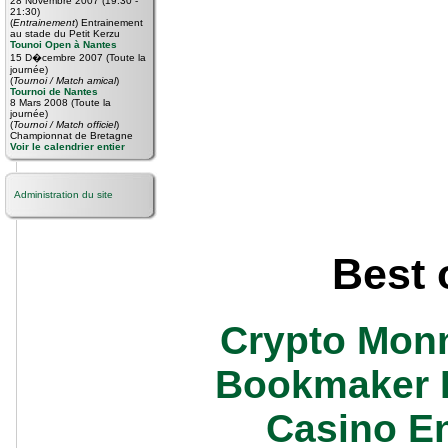
28 Novembre 2007 (19:30 -
21:30)
(
Entrainement
) Entrainement
au stade du Petit Kerzu
Tounoi Open à Nantes
15 D�cembre 2007 (Toute la
journée)
(
Tournoi / Match amical
)
Tournoi de Nantes
8 Mars 2008 (Toute la
journée)
(
Tournoi / Match officiel
)
Championnat de Bretagne
Voir le calendrier entier
Administration du site
Best 
Crypto Monn
Bookmaker H
Casino E