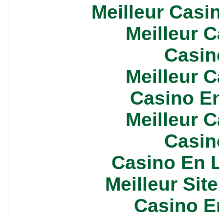
Meilleur Casi
Meilleur 
Casin
Meilleur 
Casino E
Meilleur 
Casin
Casino En L
Meilleur Sit
Casino E