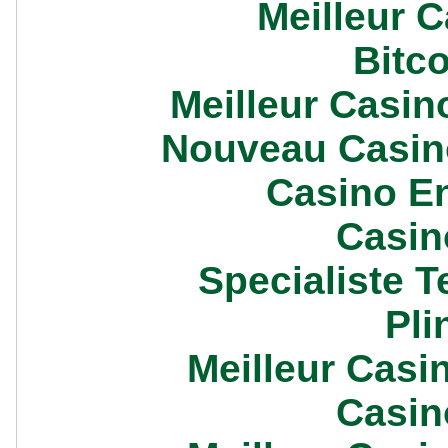
Meilleur 
Bitc
Meilleur Casin
Nouveau Casin
Casino E
Casin
Specialiste T
Pli
Meilleur Casi
Casin