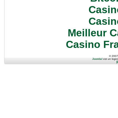
Casin
Casin
Meilleur 
Casino Fr
© 2007
Joomla!
est un logici
R