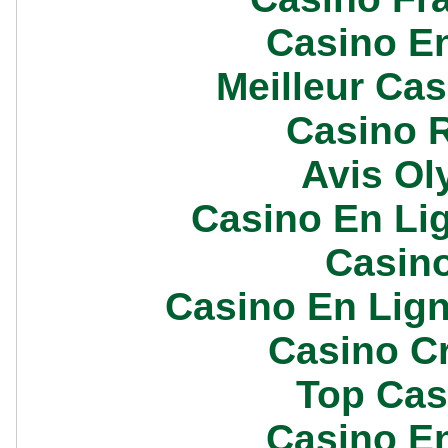
Casino E
Meilleur Cas
Casino R
Avis Ol
Casino En Li
Casin
Casino En Lign
Casino C
Top Cas
Casino E