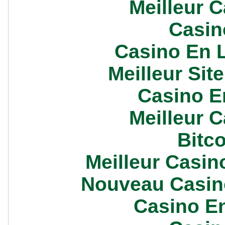
Meilleur 
Casin
Casino En L
Meilleur Sit
Casino E
Meilleur 
Bitc
Meilleur Casin
Nouveau Casin
Casino E