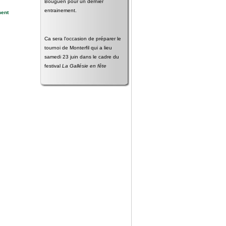
Bouguen pour un dernier
entrainement.
ment
Ca sera l'occasion de préparer le
tournoi de Monterfil qui a lieu
samedi 23 juin dans le cadre du
festival
La Gallésie en fête