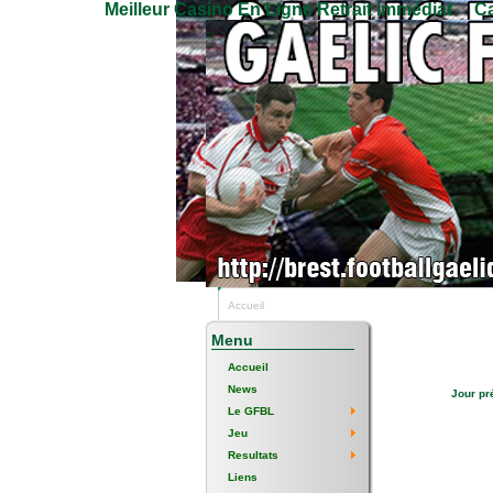
Meilleur Casino En Ligne Retrait Immédiat
Ca
Accueil
Menu
Accueil
News
Jour pr
Le GFBL
Jeu
Resultats
Liens