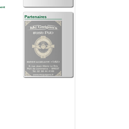
ment
Partenaires