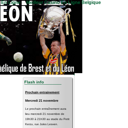
 En Ligne
Meilleur Casino En Ligne Belgique
Flash info
Prochain entrainement
Mercredi 21 novembre
Le prochain entraînement aura
lieu mercredi 21 novembre de
19h30 à 21h30 au stade du Petit
Kerzu, rue Jules Lesven.