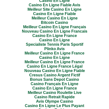
Casino En Ligne
Casino En Ligne Fiable Avis
Meilleur Site Casino En Ligne
Casino En Ligne Fiable
Meilleur Casino En Ligne
Bitcoin Casino
Meilleur Casino En Ligne Français
Nouveau Casino En Ligne Francais
Casino En Ligne France
Casino En Ligne
Specialiste Tennis Paris Sportif
Plinko Avis
Meilleur Casino En Ligne France
Casino En Ligne
Meilleur Casino En Ligne France
Casino En Ligne France Légal
Nouveau Casino En Ligne Fiable
Cresus Casino Argent Fictif
Bonus Sans Depot Casino
Casino Français En Ligne
Casino En Ligne France
Meilleur Casino Roulette Live
Casino Retrait Rapide
Avis Olympe Casino
Casino En Ligne Le Plus Payant