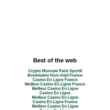
Best of the web
Crypto Monnaie Paris Sportif
Bookmaker Hors Arjel France
Casino En Ligne France
Meilleur Casino En Ligne France
Meilleur Casino En Ligne
Casino En Ligne
Meilleur Casino En Ligne
Casino En Ligne France
Meilleur Casino En Ligne