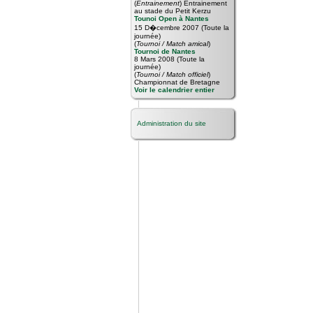
(
Entrainement
) Entrainement
au stade du Petit Kerzu
Tounoi Open à Nantes
15 D�cembre 2007 (Toute la
journée)
(
Tournoi / Match amical
)
Tournoi de Nantes
8 Mars 2008 (Toute la
journée)
(
Tournoi / Match officiel
)
Championnat de Bretagne
Voir le calendrier entier
Administration du site