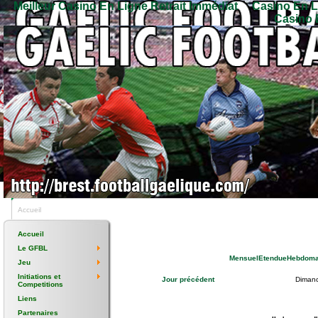
Meilleur Casino En Ligne Retrait Immédiat
Casino En L
Casino 
Accueil
Accueil
Le GFBL
Mensuel
Etendue
Hebdoma
Jeu
Initiations et
Jour précédent
Dimanc
Competitions
Liens
Partenaires