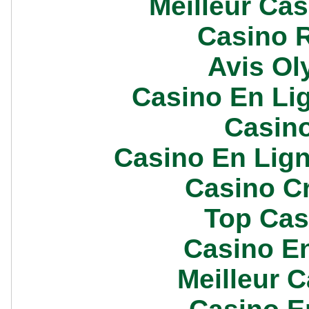
Meilleur Cas
Casino R
Avis Ol
Casino En Li
Casin
Casino En Lign
Casino C
Top Cas
Casino E
Meilleur 