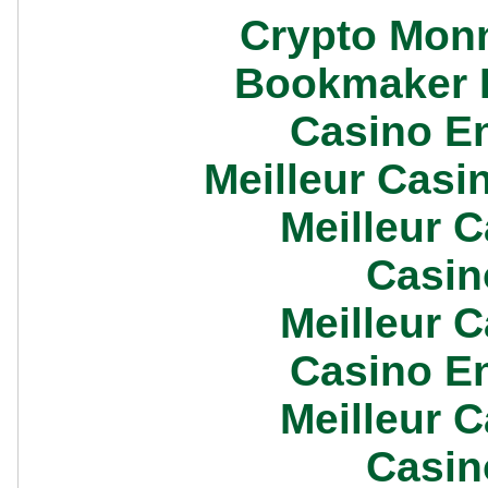
Crypto Monn
Bookmaker H
Casino E
Meilleur Casi
Meilleur 
Casin
Meilleur 
Casino E
Meilleur 
Casin