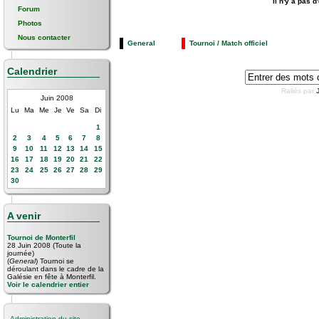
Il n'y a pas 
Forum
Photos
Nous contacter
General
Tournoi / Match officiel
Calendrier
Raliés par
Juin 2008
Lu
Ma
Me
Je
Ve
Sa
Di
1
2
3
4
5
6
7
8
9
10
11
12
13
14
15
16
17
18
19
20
21
22
23
24
25
26
27
28
29
30
A venir
Tournoi de Monterfil
28 Juin 2008 (Toute la
journée)
(
General
) Tournoi se
déroulant dans le cadre de la
Galésie en fête à Monterfil.
Voir le calendrier entier
Administration du site