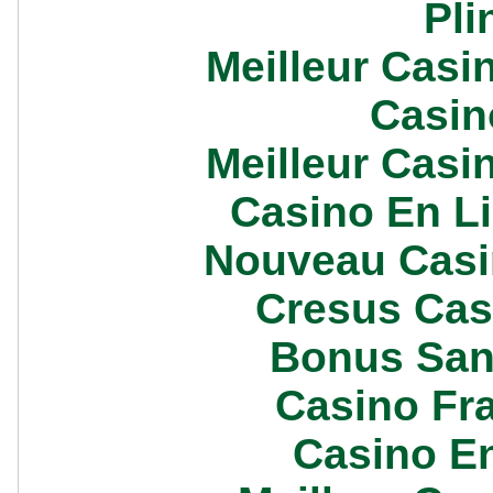
Pli
Meilleur Casi
Casin
Meilleur Casi
Casino En L
Nouveau Casi
Cresus Casi
Bonus San
Casino Fr
Casino E