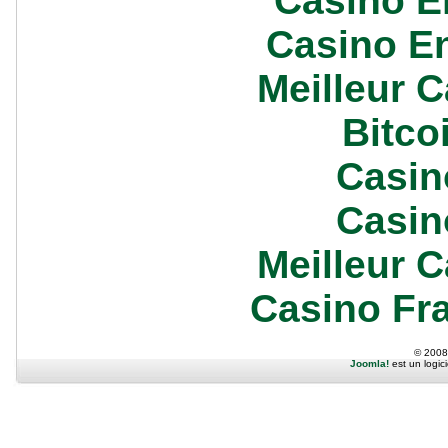
Casino E
Casino E
Meilleur 
Bitco
Casin
Casin
Meilleur 
Casino Fr
© 2008
Joomla!
est un logici