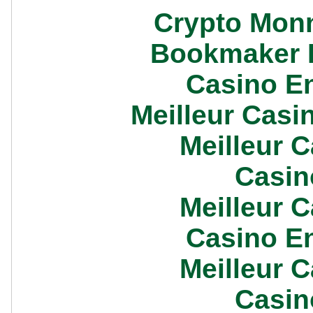
Crypto Monn
Bookmaker H
Casino E
Meilleur Casi
Meilleur 
Casin
Meilleur 
Casino E
Meilleur 
Casin