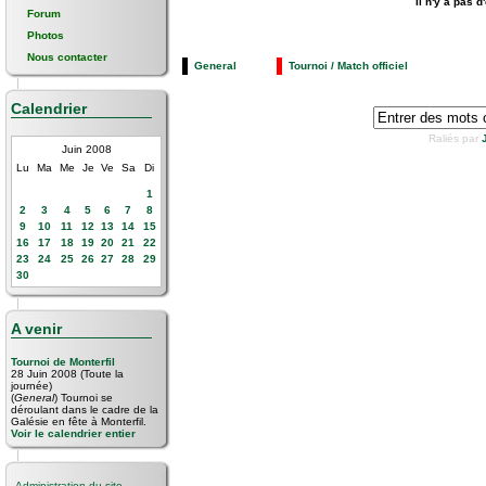
Il n'y a pas 
Forum
Photos
Nous contacter
General
Tournoi / Match officiel
Calendrier
Raliés par
Juin 2008
Lu
Ma
Me
Je
Ve
Sa
Di
1
2
3
4
5
6
7
8
9
10
11
12
13
14
15
16
17
18
19
20
21
22
23
24
25
26
27
28
29
30
A venir
Tournoi de Monterfil
28 Juin 2008 (Toute la
journée)
(
General
) Tournoi se
déroulant dans le cadre de la
Galésie en fête à Monterfil.
Voir le calendrier entier
Administration du site