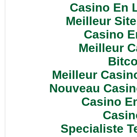
Casino En L
Meilleur Sit
Casino E
Meilleur 
Bitc
Meilleur Casin
Nouveau Casin
Casino E
Casin
Specialiste T