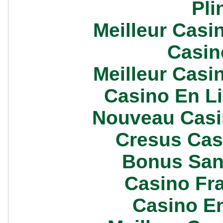
Pli
Meilleur Casi
Casin
Meilleur Casi
Casino En L
Nouveau Casi
Cresus Casi
Bonus San
Casino Fr
Casino E