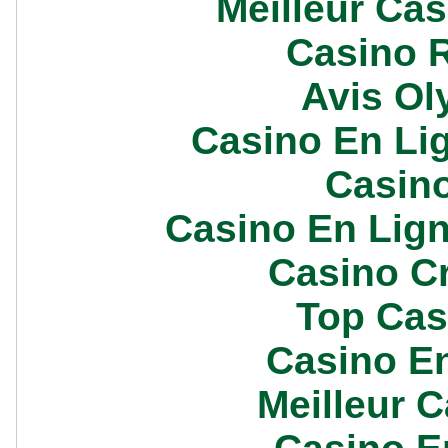
Meilleur Cas
Casino R
Avis Ol
Casino En Li
Casin
Casino En Lign
Casino C
Top Cas
Casino E
Meilleur 