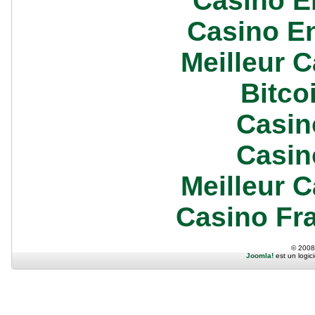
Casino E
Casino E
Meilleur 
Bitco
Casin
Casin
Meilleur 
Casino Fr
© 2008
Joomla!
est un logici